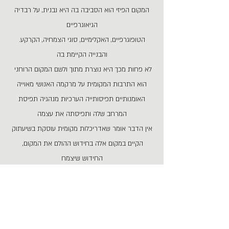
המקום הפיזי הוא הסביבה בה היא נבנית, על רבדיה
הגיאוגרפיים
.הטופוגרפיים, האקלימיים, סוגי הצמחיה, הקרקע
והבנייה הקיימת בה
לא פחות מכך היא נוצרת מתוך ולשם המקום הרוחני
הוא התרבות המקומית על מרקמה האנושי מאוייה
האומנותיים תפיסותייה הערכיות מנהגיה תפיסת
המרחב שלה ותפיסתה את עצמה
אין הדבר אומר שאדריכלות מקומית עוסקת בשיעתוק
הקיים במקום אלה בחידוש ההולם את המקום,
החידוש שיצמח
.מתוך הקרקע הקיימת אינו זר לה אלה הינו עוד חוליה
בשרשרת הדורות, מכבד את העבר אך צופה אל
העתיד
:לבסוף, כבוד אל המקום בו אנו בונים וחיים מחייב