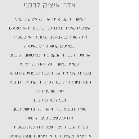
אדר' איציק לדקני
המשרד הוקם על ידי אדריכל איציק לדקאני
B.ARC איציק לדקאני הינו אדריכל רשוי בוגר תואר
.את לימודיו עשה באוניברסיטת אריאל בשומרון
ובפוליטכניקו של טורינו באיטליה
,את עיקר הכשרתו המקצועית רכש כשעבד 5 שנים
כשוליה במשרדו של האדריכל רמי גיל
במשרדו קיבל את הזכות לעבוד על פרויקטים ברמה
הגבוה ביותר החל בבניה פרטית יוקרתית, דרך בניה
רוויה מוקפדת ועד
.מבני ציבור מרהיבים
משרדנו מספק שירותי אדריכלות, רישוי, תכנון
.
אדריכלי, עיצוב פנים והדמיות
.מטרת המשרד ליצור שפה אדריכלית מקומית
,אדריכלות מקומית הינה אדריכלות הנובעת מן ולמען